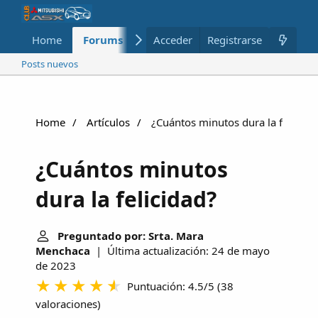
Home
Forums
Nuevo
Acceder
Registrarse
Miembros
Posts nuevos
Home
Artículos
¿Cuántos minutos dura la felicida
¿Cuántos minutos
dura la felicidad?
Preguntado por: Srta. Mara
Menchaca
| Última actualización: 24 de mayo
de 2023
Puntuación: 4.5/5
(
38
valoraciones
)