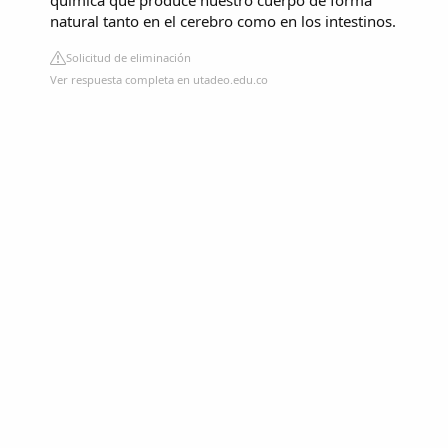
química que produce nuestro cuerpo de forma
natural tanto en el cerebro como en los intestinos.
Solicitud de eliminación
Ver respuesta completa en utadeo.edu.co