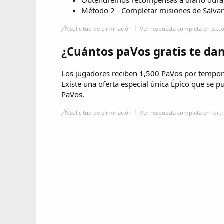
Método 2 - Completar misiones de Salva
Solicitud de eliminación
Ver respuesta completa en as.
¿Cuántos paVos gratis te da
Los jugadores reciben 1,500 PaVos por temporad
Existe una oferta especial única Épico que se 
PaVos.
Solicitud de eliminación
Ver respuesta completa en for