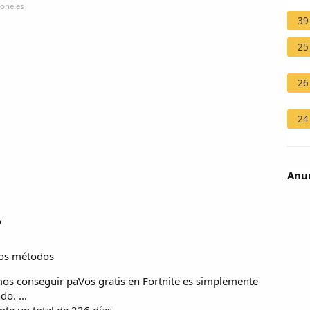
zone.es
39
25
26
24
Anun
?
los métodos
os conseguir paVos gratis en Fortnite es simplemente
o. ...
 un total de 336 días. ...