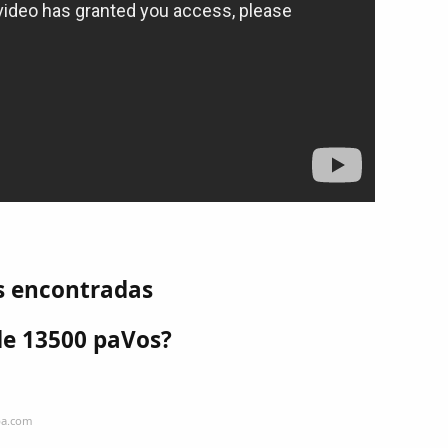
s encontradas
de 13500 paVos?
ba.com