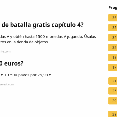
Preg
36
de batalla gratis capítulo 4?
35
edas V y obtén hasta 1500 monedas V jugando. Úsalas
32
tos en la tienda de objetos.
32
nite.com
18
0 euros?
17
 € 13 500 paVos por 79,99 €
21
select.com
25
29
39