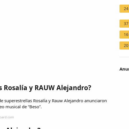
24
37
16
20
Anun
s Rosalía y RAUW Alejandro?
de superestrellas Rosalía y Rauw Alejandro anunciaron
eo musical de “Beso”.
board.com