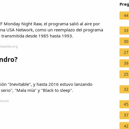
Preg
44
Monday Night Raw, el programa salió al aire por
adena USA Network, como un reemplazo del programa
33
e transmitida desde 1985 hasta 1993.
30
ikipedia.org
27
ndro?
39
25
ión "Inevitable", y hasta 2016 estuvo lanzando
32
 serio", "Mala mía" y "Black to sleep".
ana.es
45
37
42