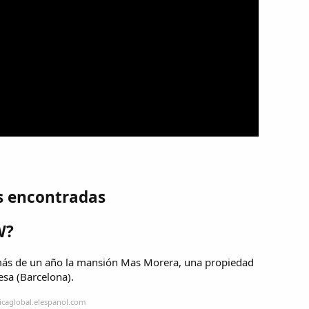
s encontradas
W?
más de un año la mansión Mas Morera, una propiedad
esa (Barcelona).
icaglobal.elespanol.com