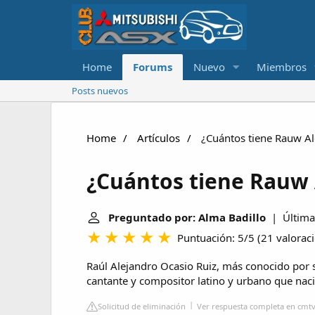
Home
Forums
Nuevo
Miembros
Posts nuevos
Home
Artículos
¿Cuántos tiene Rauw Al
¿Cuántos tiene Rauw 
Preguntado por: Alma Badillo
| Última 
Puntuación: 5/5
(
21 valorac
Raúl Alejandro Ocasio Ruiz, más conocido por 
cantante y compositor latino y urbano que naci
Solicitud de eliminación
Ver respuesta completa en cmt