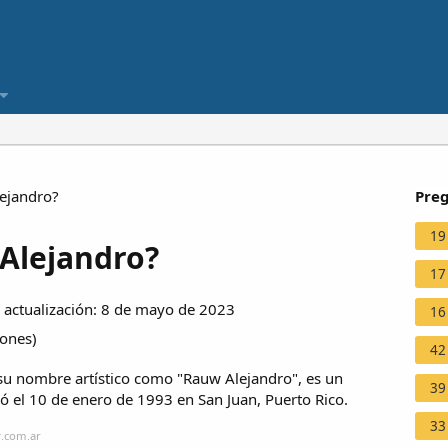
ejandro?
Preg
19
Alejandro?
17
actualización: 8 de mayo de 2023
16
iones
)
42
su nombre artístico como "Rauw Alejandro", es un
39
ó el 10 de enero de 1993 en San Juan, Puerto Rico.
33
v.com.ar