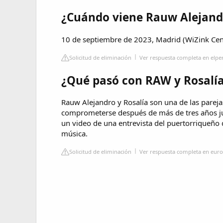
¿Cuándo viene Rauw Alejand
10 de septiembre de 2023, Madrid (WiZink Cen
Solicitud de eliminación
Ver respuesta completa en elpe
¿Qué pasó con RAW y Rosalí
Rauw Alejandro y Rosalía son una de las parej
comprometerse después de más de tres años ju
un video de una entrevista del puertorriqueño 
música.
Solicitud de eliminación
Ver respuesta completa en eu