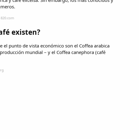
imeros.
e1820.com
afé existen?
 el punto de vista económico son el Coffea arabica
 producción mundial – y el Coffea canephora (café
org