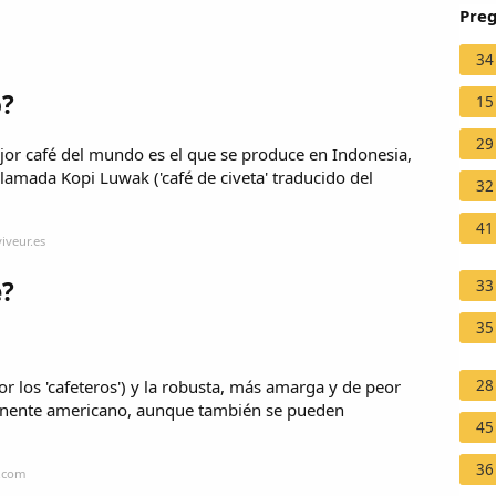
Preg
34
o?
15
29
ejor café del mundo es el que se produce en Indonesia,
llamada Kopi Luwak ('café de civeta' traducido del
32
41
iveur.es
é?
33
35
28
r los 'cafeteros') y la robusta, más amarga y de peor
ntinente americano, aunque también se pueden
45
36
a.com