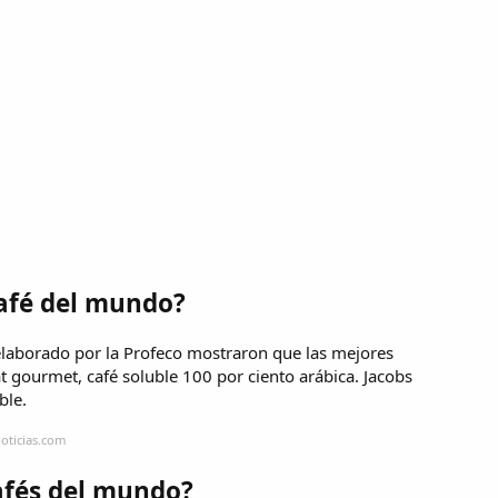
café del mundo?
o elaborado por la Profeco mostraron que las mejores
at gourmet, café soluble 100 por ciento arábica. Jacobs
ble.
oticias.com
afés del mundo?