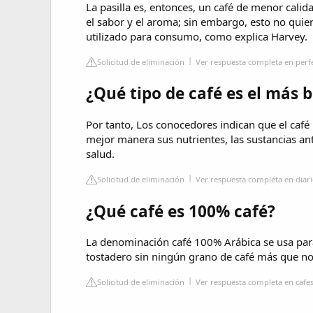
La pasilla es, entonces, un café de menor calid
el sabor y el aroma; sin embargo, esto no quier
utilizado para consumo, como explica Harvey.
Solicitud de eliminación
Ver respuesta completa en perf
¿Qué tipo de café es el más b
Por tanto, Los conocedores indican que el café
mejor manera sus nutrientes, las sustancias an
salud.
Solicitud de eliminación
Ver respuesta completa en diari
¿Qué café es 100% café?
La denominación café 100% Arábica se usa para 
tostadero sin ningún grano de café más que no
Solicitud de eliminación
Ver respuesta completa en caf