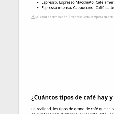
Espresso. Espresso Macchiato. Café amer
Espresso intenso. Cappuccino. Caffè Latte
Solicitud de eliminación
Ver respuesta completa en phil
¿Cuántos tipos de café hay 
En realidad, los tipos de grano de café que s
en 4 categorías: el arábigo, el robusta, café li