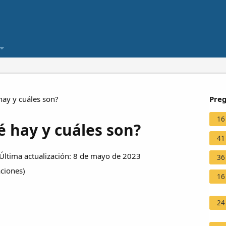
hay y cuáles son?
Preg
16
é hay y cuáles son?
41
ltima actualización: 8 de mayo de 2023
36
aciones
)
16
24