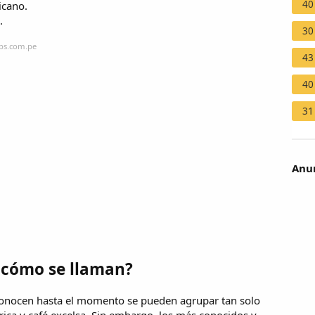
40
icano.
.
30
ips.com.pe
43
40
31
Anun
y cómo se llaman?
e conocen hasta el momento se pueden agrupar tan solo
bérica y café excelsa. Sin embargo, los más conocidos y