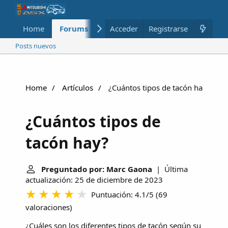
Home
Forums
Nuevo
Acceder
Registrarse
Miembros
Posts nuevos
Home
Artículos
¿Cuántos tipos de tacón hay?
¿Cuántos tipos de
tacón hay?
Preguntado por: Marc Gaona
| Última
actualización: 25 de diciembre de 2023
Puntuación: 4.1/5
(
69
valoraciones
)
¿Cuáles son los diferentes tipos de tacón según su