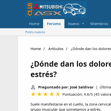
Home
Forums
Nuevo
Miembros
Posts nuevos
Home
Artículos
¿Dónde dan los dolores
¿Dónde dan los dolor
estrés?
Preguntado por: José Saldivar
| Última 
Puntuación: 4.6/5
(
45 valor
Suele manifestarse en el cuello, la zona cervic
grupo muscular que sometamos a estrés.