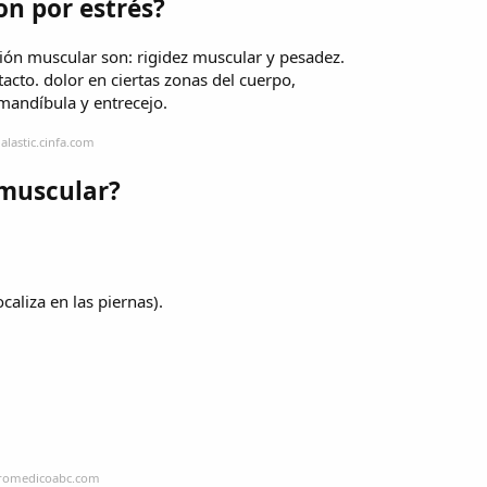
on por estrés?
sión muscular son: rigidez muscular y pesadez.
acto. dolor en ciertas zonas del cuerpo,
mandíbula y entrecejo.
alastic.cinfa.com
 muscular?
caliza en las piernas).
tromedicoabc.com