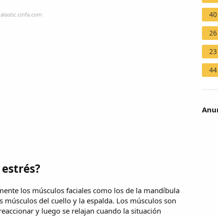
40
alastic.cinfa.com
26
23
44
Anun
 estrés?
ente los músculos faciales como los de la mandíbula
os músculos del cuello y la espalda. Los músculos son
eaccionar y luego se relajan cuando la situación