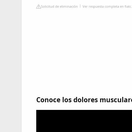
Solicitud de eliminación
Ver respuesta completa en fiatc
Conoce los dolores musculare