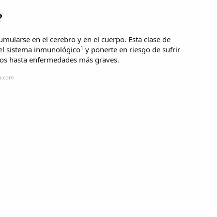
?
umularse en el cerebro y en el cuerpo. Esta clase de
1
r el sistema inmunológico
y ponerte en riesgo de sufrir
ados hasta enfermedades más graves.
na.com