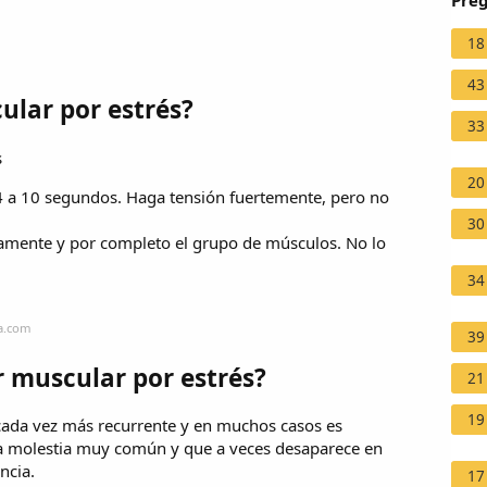
Preg
18
43
ular por estrés?
33
s
20
 4 a 10 segundos. Haga tensión fuertemente, pero no
30
namente y por completo el grupo de músculos. No lo
34
na.com
39
r muscular por estrés?
21
19
cada vez más recurrente y en muchos casos es
una molestia muy común y que a veces desaparece en
ncia.
17