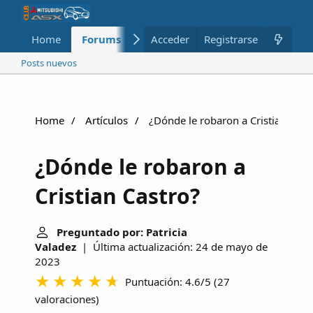
Home
Forums
Nuevo
Acceder
Registrarse
Miembros
Posts nuevos
Home
Artículos
¿Dónde le robaron a Cristian Cast
¿Dónde le robaron a
Cristian Castro?
Preguntado por: Patricia
Valadez
| Última actualización: 24 de mayo de
2023
Puntuación: 4.6/5
(
27
valoraciones
)