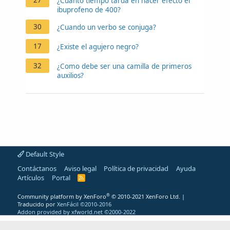
27
¿Cuánto tiempo tarda en hacer efecto el
ibuprofeno de 400?
30
¿Cuando un verbo se conjuga?
17
¿Existe el agujero negro?
32
¿Como debe ser una camilla de primeros
auxilios?
Default Style
Contáctanos
Aviso legal
Política de privacidad
Ayuda
Artículos
Portal
R
S
S
®
Community platform by XenForo
© 2010-2021 XenForo Ltd.
|
Traducido por
XenFácil ©2010-2016
Addon provided by xfworld.net ©2000-2022
"