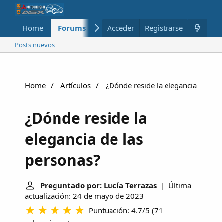
Home
Forums
Nuevo
Acceder
Registrarse
Miembros
Posts nuevos
Home
Artículos
¿Dónde reside la elegancia de las
¿Dónde reside la
elegancia de las
personas?
Preguntado por: Lucía Terrazas
| Última
actualización: 24 de mayo de 2023
Puntuación: 4.7/5
(
71