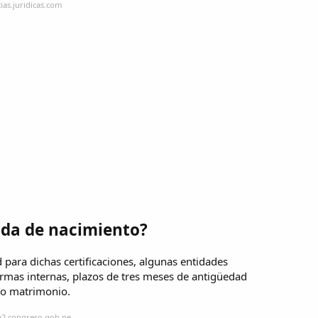
ias.juridicas.com
ida de nacimiento?
para dichas certificaciones, algunas entidades
ormas internas, plazos de tres meses de antigüedad
 o matrimonio.
w2.congreso.gob.pe