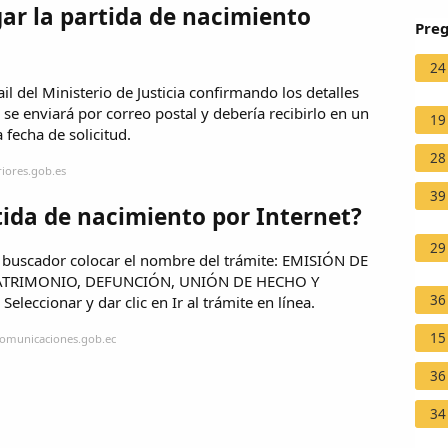
ar la partida de nacimiento
Preg
24
il del Ministerio de Justicia confirmando los detalles
o se enviará por correo postal y debería recibirlo en un
19
fecha de solicitud.
28
riores.gob.es
39
tida de nacimiento por Internet?
29
el buscador colocar el nombre del trámite: EMISIÓN DE
MATRIMONIO, DEFUNCIÓN, UNIÓN DE HECHO Y
36
cionar y dar clic en Ir al trámite en línea.
15
comunicaciones.gob.ec
36
34