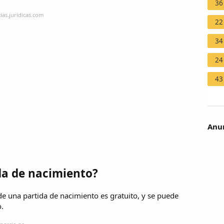
36
ias.juridicas.com
22
34
24
43
Anun
ida de nacimiento?
 de una partida de nacimiento es gratuito, y se puede
o.