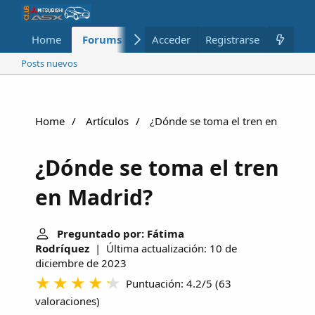
Home
Forums
Nuevo
Acceder
Registrarse
Miembros
Posts nuevos
Home
Artículos
¿Dónde se toma el tren en Madrid
¿Dónde se toma el tren
en Madrid?
Preguntado por: Fátima
Rodríquez
| Última actualización: 10 de
diciembre de 2023
Puntuación: 4.2/5
(
63
valoraciones
)