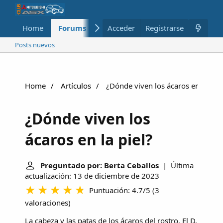
Home
Forums
Nuevo
Acceder
Registrarse
Miembros
Posts nuevos
Home
Artículos
¿Dónde viven los ácaros en la piel
¿Dónde viven los
ácaros en la piel?
Preguntado por: Berta Ceballos
| Última
actualización: 13 de diciembre de 2023
Puntuación: 4.7/5
(
3
valoraciones
)
La cabeza y las patas de los ácaros del rostro. El D.