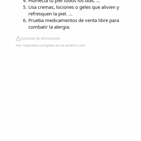
Humecta tu piel todos los días. ...
Usa cremas, lociones o geles que alivien y
refresquen la piel. ...
Prueba medicamentos de venta libre para
combatir la alergia.
Solicitud de eliminación
Ver respuesta completa en es.aveeno.com