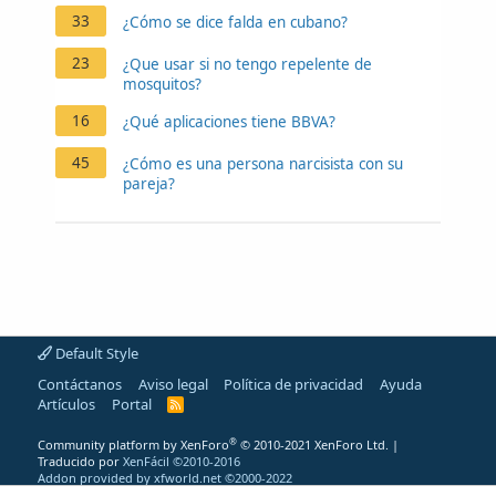
33
¿Cómo se dice falda en cubano?
23
¿Que usar si no tengo repelente de
mosquitos?
16
¿Qué aplicaciones tiene BBVA?
45
¿Cómo es una persona narcisista con su
pareja?
Default Style
Contáctanos
Aviso legal
Política de privacidad
Ayuda
Artículos
Portal
R
S
S
®
Community platform by XenForo
© 2010-2021 XenForo Ltd.
|
Traducido por
XenFácil ©2010-2016
Addon provided by xfworld.net ©2000-2022