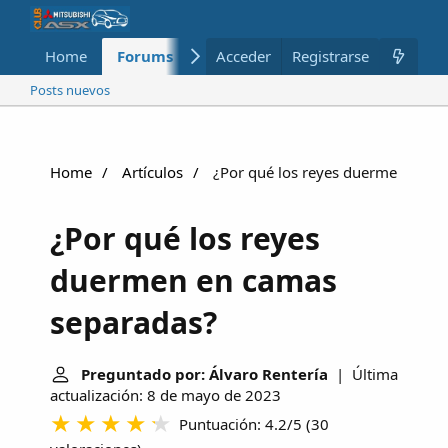
Home
Forums
Nuevo
Acceder
Registrarse
Miembros
Posts nuevos
Home
Artículos
¿Por qué los reyes duermen en c
¿Por qué los reyes
duermen en camas
separadas?
Preguntado por: Álvaro Rentería
| Última
actualización: 8 de mayo de 2023
Puntuación: 4.2/5
(
30