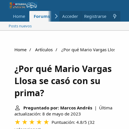
Home
Forums
Nuevo
Acceder
Registrarse
Miembros
Posts nuevos
Home
Artículos
¿Por qué Mario Vargas Llosa se c
¿Por qué Mario Vargas
Llosa se casó con su
prima?
Preguntado por: Marcos Andrés
| Última
actualización: 8 de mayo de 2023
Puntuación: 4.8/5
(
32