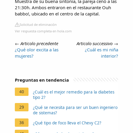
Muestra de su buena sintonía, la pareja cenó a las
21:30h. Ambos entraron en el restaurante Ouh
babbo!, ubicado en el centro de la capital.
Solicitud de eliminación
Ver respuesta completa en hola.com
←
Articolo precedente
Articolo successivo
→
¿Qué olor excita a las
¿Cuál es mi niña
mujeres?
interior?
Preguntas en tendencia
40
¿Cuál es el mejor remedio para la diabetes
tipo 2?
29
¿Qué se necesita para ser un buen ingeniero
de sistemas?
36
¿Qué tipo de foco lleva el Chevy C2?