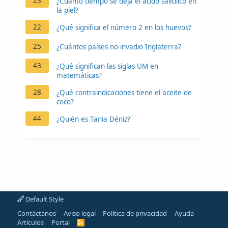
23
¿Cuánto tiempo se deja el ácido salicílico en
la piel?
22
¿Qué significa el número 2 en los huevos?
25
¿Cuántos países no invadio Inglaterra?
43
¿Qué significan las siglas UM en
matemáticas?
28
¿Qué contraindicaciones tiene el aceite de
coco?
44
¿Quién es Tania Déniz?
Default Style
Contáctanos
Aviso legal
Política de privacidad
Ayuda
Artículos
Portal
R