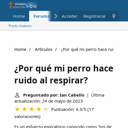
Home
Forums
Nuevo
Acceder
Registrarse
Miembros
Posts nuevos
Home
Artículos
¿Por qué mi perro hace ruido al re
¿Por qué mi perro hace
ruido al respirar?
Preguntado por: Ian Cabello
| Última
actualización: 24 de mayo de 2023
Puntuación: 4.3/5
(
17
valoraciones
)
Es un esfuerzo espiratorio conocido como “tos de