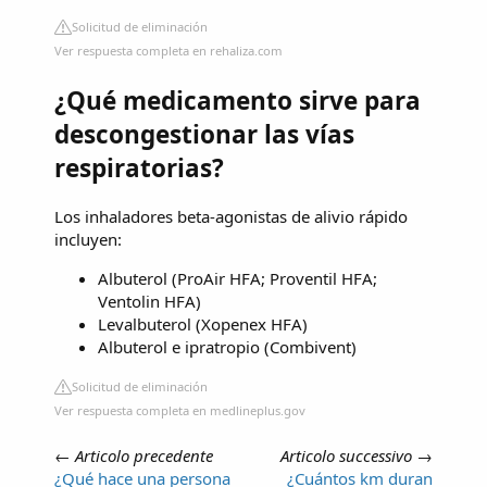
Solicitud de eliminación
Ver respuesta completa en rehaliza.com
¿Qué medicamento sirve para
descongestionar las vías
respiratorias?
Los inhaladores beta-agonistas de alivio rápido
incluyen:
Albuterol (ProAir HFA; Proventil HFA;
Ventolin HFA)
Levalbuterol (Xopenex HFA)
Albuterol e ipratropio (Combivent)
Solicitud de eliminación
Ver respuesta completa en medlineplus.gov
←
Articolo precedente
Articolo successivo
→
¿Qué hace una persona
¿Cuántos km duran