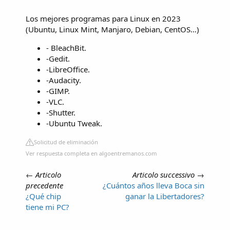
Los mejores programas para Linux en 2023
(Ubuntu, Linux Mint, Manjaro, Debian, CentOS…)
- BleachBit.
-Gedit.
-LibreOffice.
-Audacity.
-GIMP.
-VLC.
-Shutter.
-Ubuntu Tweak.
Solicitud de eliminación
Ver respuesta completa en algoentremanos.com
←
Articolo
Articolo successivo
→
precedente
¿Cuántos años lleva Boca sin
¿Qué chip
ganar la Libertadores?
tiene mi PC?