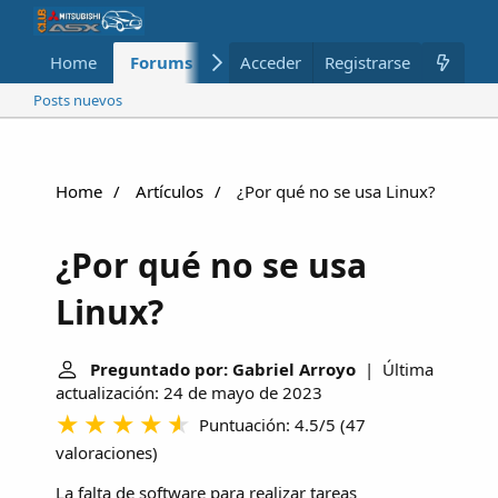
Home
Forums
Nuevo
Acceder
Registrarse
Miembros
Posts nuevos
Home
Artículos
¿Por qué no se usa Linux?
¿Por qué no se usa
Linux?
Preguntado por: Gabriel Arroyo
| Última
actualización: 24 de mayo de 2023
Puntuación: 4.5/5
(
47
valoraciones
)
La falta de software para realizar tareas