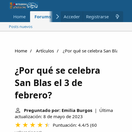
Home
Forums
Nuevo
Acceder
Registrarse
Miembros
Posts nuevos
Home
Artículos
¿Por qué se celebra San Blas el 3 
¿Por qué se celebra
San Blas el 3 de
febrero?
Preguntado por: Emilia Burgos
| Última
actualización: 8 de mayo de 2023
Puntuación: 4.4/5
(
60