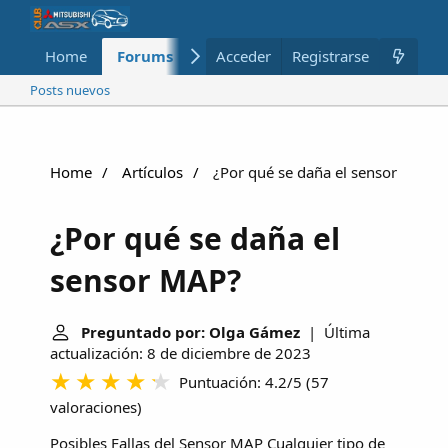
Home
Forums
Nuevo
Acceder
Registrarse
Miembros
Posts nuevos
Home
Artículos
¿Por qué se daña el sensor MAP?
¿Por qué se daña el
sensor MAP?
Preguntado por: Olga Gámez
| Última
actualización: 8 de diciembre de 2023
Puntuación: 4.2/5
(
57
valoraciones
)
Posibles Fallas del Sensor MAP
Cualquier tipo de