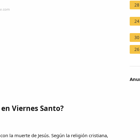
28
tv.com
24
30
26
Anun
 en Viernes Santo?
a con la muerte de Jesús. Según la religión cristiana,