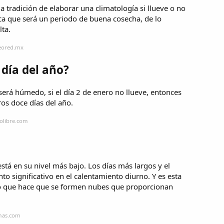
 tradición de elaborar una climatología si llueve o no
ica que será un periodo de buena cosecha, de lo
lta.
teored.mx
 día del año?
 será húmedo, si el día 2 de enero no llueve, entonces
ros doce días del año.
iolibre.com
stá en su nivel más bajo. Los días más largos y el
 significativo en el calentamiento diurno. Y es esta
o, lo que hace que se formen nubes que proporcionan
ymas.com