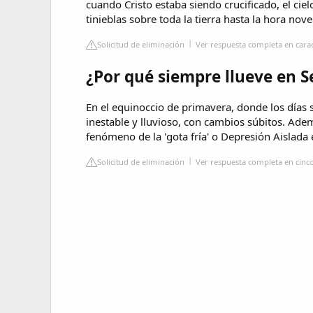
cuando Cristo estaba siendo crucificado, el ci
tinieblas sobre toda la tierra hasta la hora nov
Solicitud de eliminación
Ver respuesta completa en cara
¿Por qué siempre llueve en 
En el equinoccio de primavera, donde los días 
inestable y lluvioso, con cambios súbitos. Ade
fenómeno de la 'gota fría' o Depresión Aislada
Solicitud de eliminación
Ver respuesta completa en cinc