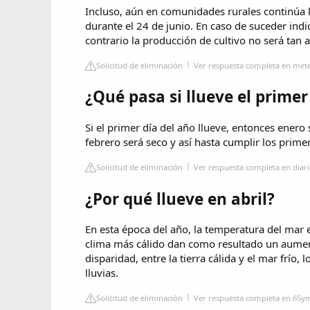
Incluso, aún en comunidades rurales continúa la
durante el 24 de junio. En caso de suceder ind
contrario la producción de cultivo no será tan a
Solicitud de eliminación
Ver respuesta completa en me
¿Qué pasa si llueve el primer
Si el primer día del año llueve, entonces enero
febrero será seco y así hasta cumplir los prime
Solicitud de eliminación
Ver respuesta completa en diar
¿Por qué llueve en abril?
En esta época del año, la temperatura del mar e
clima más cálido dan como resultado un aumento
disparidad, entre la tierra cálida y el mar frí
lluvias.
Solicitud de eliminación
Ver respuesta completa en 65