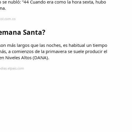
elo se nubló: “44 Cuando era como la hora sexta, hubo
ena.
col.com.co
Semana Santa?
son más largos que las noches, es habitual un tiempo
más, a comienzos de la primavera se suele producir el
 en Niveles Altos (DANA).
odias.elpais.com