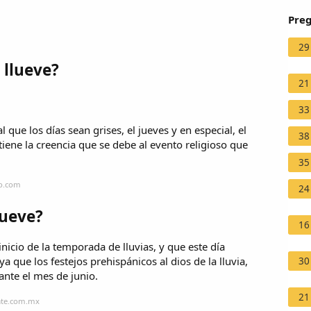
Preg
29
 llueve?
21
33
que los días sean grises, el jueves y en especial, el
38
tiene la creencia que se debe al evento religioso que
35
zo.com
24
lueve?
16
inicio de la temporada de lluvias, y que este día
a que los festejos prehispánicos al dios de la lluvia,
30
ante el mes de junio.
21
ate.com.mx