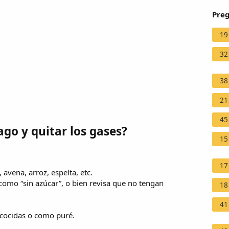
Preg
19
32
38
21
45
go y quitar los gases?
15
17
 avena, arroz, espelta, etc.
 como “sin azúcar”, o bien revisa que no tengan
18
41
s cocidas o como puré.