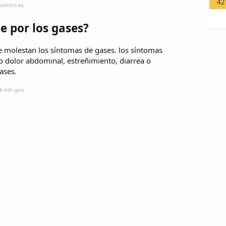
42
octors.es
 por los gases?
e molestan los síntomas de gases. los síntomas
 dolor abdominal, estreñimiento, diarrea o
ases.
k.nih.gov