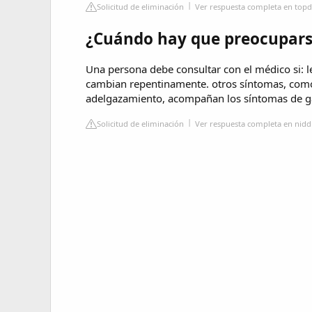
Solicitud de eliminación
Ver respuesta completa en topd
¿Cuándo hay que preocuparse
Una persona debe consultar con el médico si: l
cambian repentinamente. otros síntomas, como
adelgazamiento, acompañan los síntomas de g
Solicitud de eliminación
Ver respuesta completa en nidd