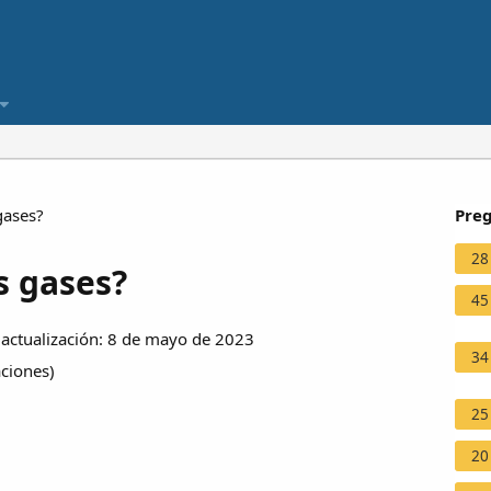
gases?
Preg
28
s gases?
45
actualización: 8 de mayo de 2023
34
aciones
)
25
20