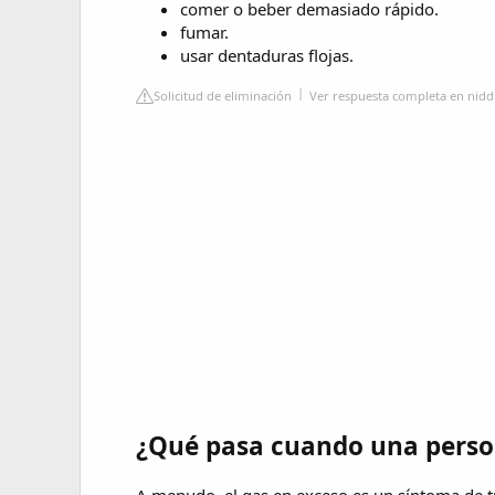
comer o beber demasiado rápido.
fumar.
usar dentaduras flojas.
Solicitud de eliminación
Ver respuesta completa en nidd
¿Qué pasa cuando una perso
A menudo, el gas en exceso es un síntoma de tra