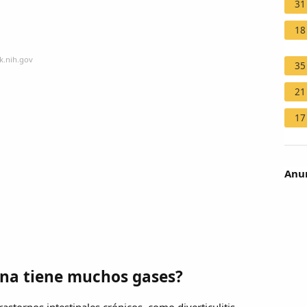
31
18
k.nih.gov
35
21
17
Anun
na tiene muchos gases?
stornos intestinales crónicos, como diverticulitis,