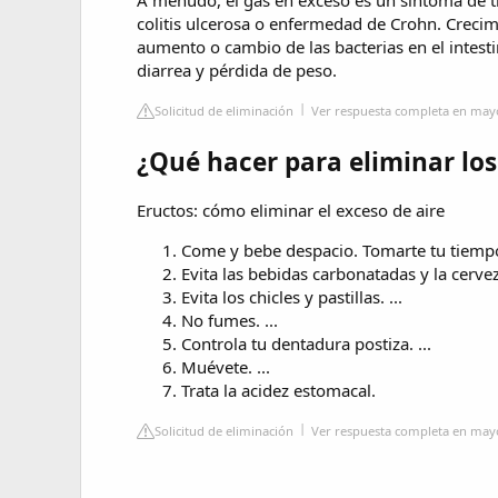
colitis ulcerosa o enfermedad de Crohn. Crecim
aumento o cambio de las bacterias en el intes
diarrea y pérdida de peso.
Solicitud de eliminación
Ver respuesta completa en mayo
¿Qué hacer para eliminar los
Eructos: cómo eliminar el exceso de aire
Come y bebe despacio. Tomarte tu tiempo 
Evita las bebidas carbonatadas y la cerve
Evita los chicles y pastillas. ...
No fumes. ...
Controla tu dentadura postiza. ...
Muévete. ...
Trata la acidez estomacal.
Solicitud de eliminación
Ver respuesta completa en mayo