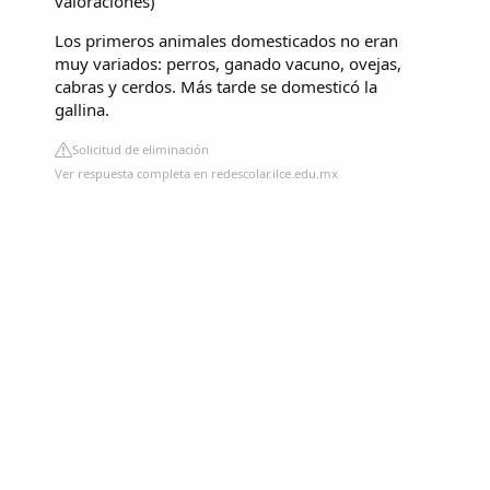
valoraciones
)
Los primeros animales domesticados no eran
muy variados: perros, ganado vacuno, ovejas,
cabras y cerdos. Más tarde se domesticó la
gallina.
Solicitud de eliminación
Ver respuesta completa en redescolar.ilce.edu.mx