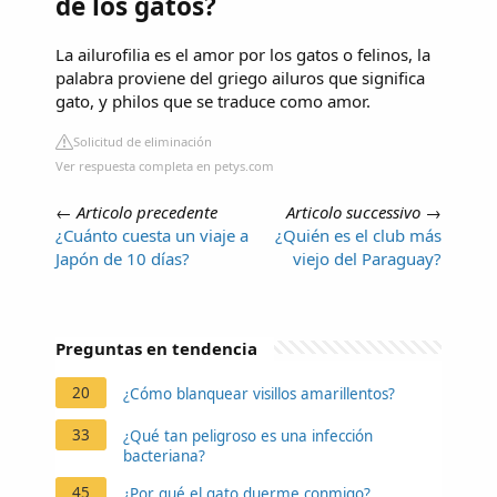
de los gatos?
La ailurofilia es el amor por los gatos o felinos, la
palabra proviene del griego ailuros que significa
gato, y philos que se traduce como amor.
Solicitud de eliminación
Ver respuesta completa en petys.com
←
Articolo precedente
Articolo successivo
→
¿Cuánto cuesta un viaje a
¿Quién es el club más
Japón de 10 días?
viejo del Paraguay?
Preguntas en tendencia
20
¿Cómo blanquear visillos amarillentos?
33
¿Qué tan peligroso es una infección
bacteriana?
45
¿Por qué el gato duerme conmigo?