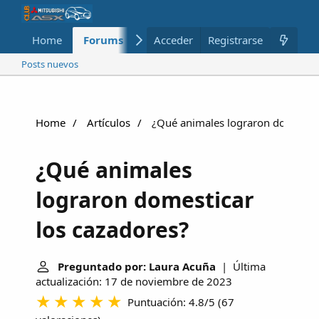
Home
Forums
Nuevo
Acceder
Registrarse
Miembros
Posts nuevos
Home
Artículos
¿Qué animales lograron domestica
¿Qué animales
lograron domesticar
los cazadores?
Preguntado por: Laura Acuña
| Última
actualización: 17 de noviembre de 2023
Puntuación: 4.8/5
(
67