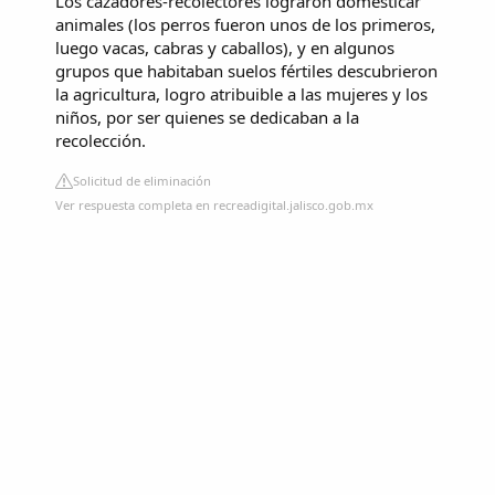
Los cazadores-recolectores lograron domesticar
animales (los perros fueron unos de los primeros,
luego vacas, cabras y caballos), y en algunos
grupos que habitaban suelos fértiles descubrieron
la agricultura, logro atribuible a las mujeres y los
niños, por ser quienes se dedicaban a la
recolección.
Solicitud de eliminación
Ver respuesta completa en recreadigital.jalisco.gob.mx