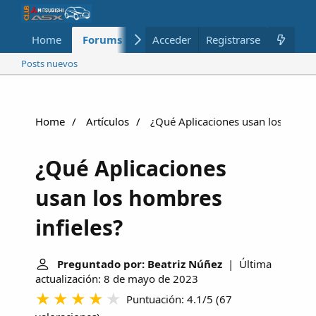
Home
Forums
Nuevo
Acceder
Registrarse
Miembros
Posts nuevos
Home
Artículos
¿Qué Aplicaciones usan los hombre
¿Qué Aplicaciones
usan los hombres
infieles?
Preguntado por: Beatriz Núñez
| Última
actualización: 8 de mayo de 2023
Puntuación: 4.1/5
(
67