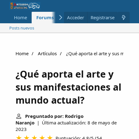
Home
Forums
Nuevo
Acceder
Registrarse
Miembros
Posts nuevos
Home
Artículos
¿Qué aporta el arte y sus manifes
¿Qué aporta el arte y
sus manifestaciones al
mundo actual?
Preguntado por: Rodrigo
Naranjo
| Última actualización: 8 de mayo de
2023
Puntuación: 4.8/5
(
54