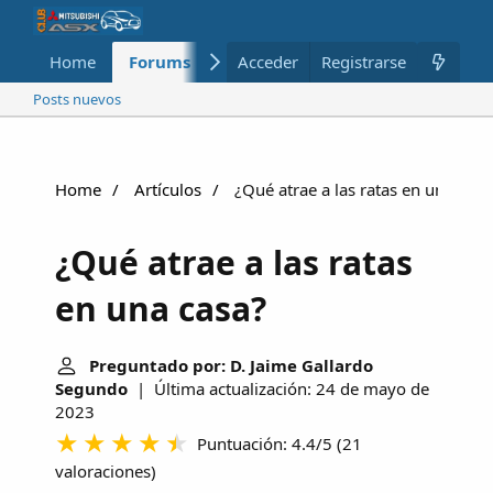
Home
Forums
Nuevo
Acceder
Registrarse
Miembros
Posts nuevos
Home
Artículos
¿Qué atrae a las ratas en una casa
¿Qué atrae a las ratas
en una casa?
Preguntado por: D. Jaime Gallardo
Segundo
| Última actualización: 24 de mayo de
2023
Puntuación: 4.4/5
(
21
valoraciones
)