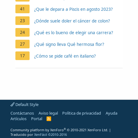
41
¿Que le depara a Piscis en agosto 2023?
23
¿Dónde suele doler el cáncer de colon?
24
¿Qué es lo bueno de elegir una carrera?
27
¿Qué signo lleva Qué hermosa flor?
17
¿Cómo se pide café en italiano?
Default Style
Contáctanos
Aviso legal
Política de privacidad
Ayuda
Artículos
Portal
R
S
S
®
Community platform by XenForo
© 2010-2021 XenForo Ltd.
|
Traducido por
XenFácil ©2010-2016