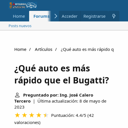
Home
Forums
Nuevo
Acceder
Registrarse
Miembros
Posts nuevos
Home
Artículos
¿Qué auto es más rápido que el B
¿Qué auto es más
rápido que el Bugatti?
Preguntado por: Ing. José Calero
Tercero
| Última actualización: 8 de mayo de
2023
Puntuación: 4.4/5
(
42
valoraciones
)