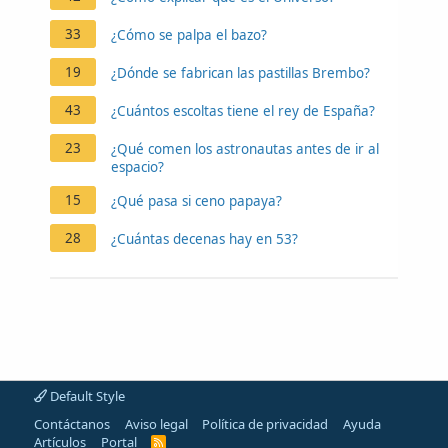
33
¿Cómo se palpa el bazo?
19
¿Dónde se fabrican las pastillas Brembo?
43
¿Cuántos escoltas tiene el rey de España?
23
¿Qué comen los astronautas antes de ir al
espacio?
15
¿Qué pasa si ceno papaya?
28
¿Cuántas decenas hay en 53?
Default Style
Contáctanos
Aviso legal
Política de privacidad
Ayuda
Artículos
Portal
R