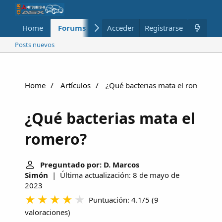
Home
Forums
Nuevo
Acceder
Registrarse
Miembros
Posts nuevos
Home
Artículos
¿Qué bacterias mata el romero?
¿Qué bacterias mata el
romero?
Preguntado por: D. Marcos
Simón
| Última actualización: 8 de mayo de
2023
Puntuación: 4.1/5
(
9
valoraciones
)