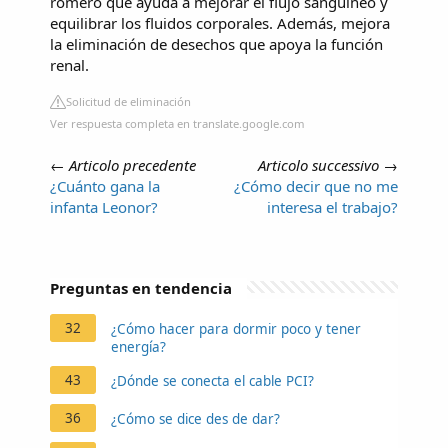
romero que ayuda a mejorar el flujo sanguíneo y
equilibrar los fluidos corporales. Además, mejora
la eliminación de desechos que apoya la función
renal.
Solicitud de eliminación
Ver respuesta completa en translate.google.com
←
Articolo precedente
Articolo successivo
→
¿Cuánto gana la
¿Cómo decir que no me
infanta Leonor?
interesa el trabajo?
Preguntas en tendencia
32
¿Cómo hacer para dormir poco y tener
energía?
43
¿Dónde se conecta el cable PCI?
36
¿Cómo se dice des de dar?