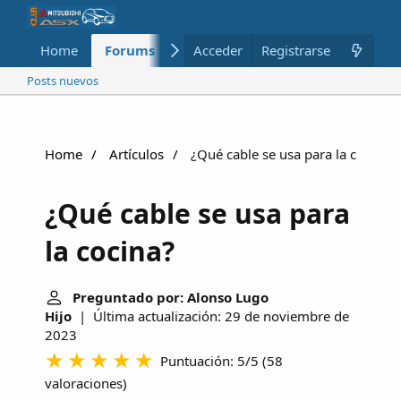
Home
Forums
Nuevo
Acceder
Registrarse
Miembros
Posts nuevos
Home
Artículos
¿Qué cable se usa para la cocina?
¿Qué cable se usa para
la cocina?
Preguntado por: Alonso Lugo
Hijo
| Última actualización: 29 de noviembre de
2023
Puntuación: 5/5
(
58
valoraciones
)