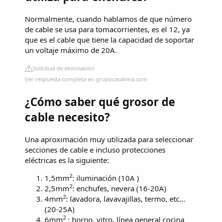
Normalmente, cuando hablamos de que número
de cable se usa para tomacorrientes, es el 12, ya
que es el cable que tiene la capacidad de soportar
un voltaje máximo de 20A.
Solicitud de eliminación
Ver respuesta completa en grupocasalima.com
¿Cómo saber qué grosor de
cable necesito?
Una aproximación muy utilizada para seleccionar
secciones de cable e incluso protecciones
eléctricas es la siguiente:
2
1,5mm
: iluminación (10A )
2
2,5mm
: enchufes, nevera (16-20A)
2
4mm
: lavadora, lavavajillas, termo, etc...
(20-25A)
2
6mm
: horno, vitro, línea general cocina