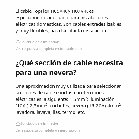
El cable TopFlex H05V-K y H07V-K es
especialmente adecuado para instalaciones
eléctricas domésticas. Son cables extradeslizables
y muy flexibles, para facilitar la instalación.
Solicitud de eliminación
Ver respuesta completa en topcable.com
¿Qué sección de cable necesita
para una nevera?
Una aproximación muy utilizada para seleccionar
secciones de cable e incluso protecciones
2
eléctricas es la siguiente: 1,5mm
: iluminación
2
2
(10A ) 2,5mm
: enchufes, nevera (16-20A) 4mm
:
lavadora, lavavajillas, termo, etc...
Solicitud de eliminación
Ver respuesta completa en nergiza.com