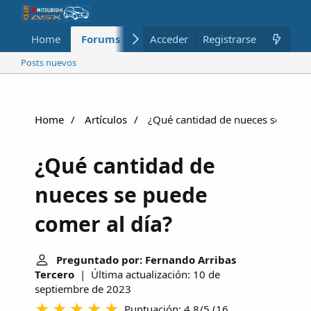
Home
Forums
Nuevo
Acceder
Registrarse
Miembros
Posts nuevos
Home
Artículos
¿Qué cantidad de nueces se puede
¿Qué cantidad de
nueces se puede
comer al día?
Preguntado por: Fernando Arribas
Tercero
| Última actualización: 10 de
septiembre de 2023
Puntuación: 4.8/5
(
16