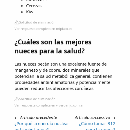
Cerezas. ...
Kiwi.
Solicitud de eliminación
Ver respuesta completa en miplato.es
¿Cuáles son las mejores
nueces para la salud?
Las nueces pecán son una excelente fuente de
manganeso y de cobre, dos minerales que
potencian la salud metabólica general, contienen
propiedades antiinflamatorias y potencialmente
pueden reducir las afecciones cardíacas.
Solicitud de eliminación
Ver respuesta completa en viveroanju.com.ar
←
Articolo precedente
Articolo successivo
→
¿Por qué la energía nuclear
¿Cómo tomar B12
es la más limpia?
para la resaca?