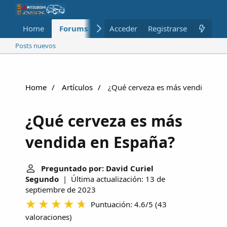
Home
Forums
Nuevo
Acceder
Registrarse
Miembros
Posts nuevos
Home
Artículos
¿Qué cerveza es más vendida en 
¿Qué cerveza es más
vendida en España?
Preguntado por: David Curiel
Segundo
| Última actualización: 13 de
septiembre de 2023
Puntuación: 4.6/5
(
43
valoraciones
)