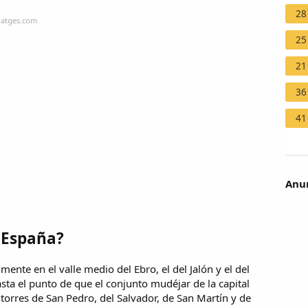
28
iatges.com
25
21
36
41
Anun
 España?
nte en el valle medio del Ebro, el del Jalón y el del
asta el punto de que el conjunto mudéjar de la capital
torres de San Pedro, del Salvador, de San Martín y de