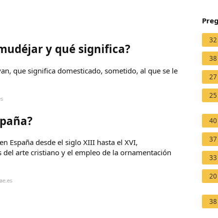
Preg
32
mudéjar y qué significa?
38
n, que significa domesticado, sometido, al que se le
27
25
es
spaña?
40
37
en España desde el siglo XIII hasta el XVI,
 del arte cristiano y el empleo de la ornamentación
33
20
ae.es
38