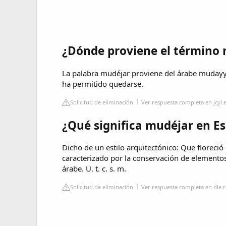
¿Dónde proviene el término 
La palabra mudéjar proviene del árabe mudayya
ha permitido quedarse.
Solicitud de eliminación
Ver respuesta completa en jcyl.
¿Qué significa mudéjar en E
Dicho de un estilo arquitectónico: Que floreció 
caracterizado por la conservación de elementos
árabe. U. t. c. s. m.
Solicitud de eliminación
Ver respuesta completa en dle.r