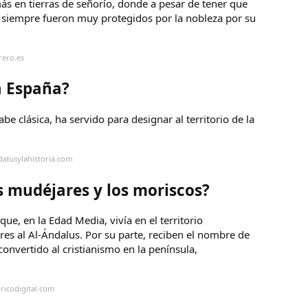
ás en tierras de señorío, donde a pesar de tener que
l, siempre fueron muy protegidos por la nobleza por su
rero.es
a España?
be clásica, ha servido para designar al territorio de la
dalusylahistoria.com
s mudéjares y los moriscos?
e, en la Edad Media, vivía en el territorio
res al Al-Ándalus. Por su parte, reciben el nombre de
nvertido al cristianismo en la península,
ricodigital.com