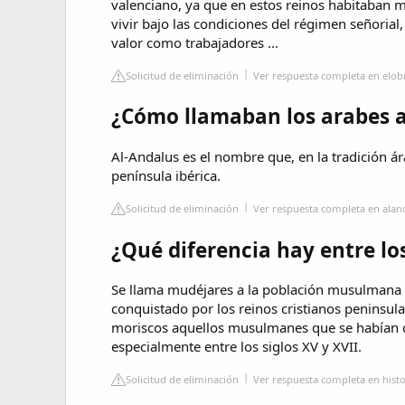
valenciano, ya que en estos reinos habitaban m
vivir bajo las condiciones del régimen señoria
valor como trabajadores ...
Solicitud de eliminación
Ver respuesta completa en elob
¿Cómo llamaban los arabes 
Al-Andalus es el nombre que, en la tradición ára
península ibérica.
Solicitud de eliminación
Ver respuesta completa en alan
¿Qué diferencia hay entre lo
Se llama mudéjares a la población musulmana qu
conquistado por los reinos cristianos peninsula
moriscos aquellos musulmanes que se habían co
especialmente entre los siglos XV y XVII.
Solicitud de eliminación
Ver respuesta completa en histo