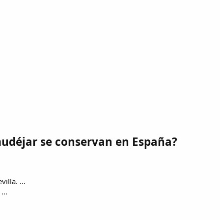
déjar se conservan en España?
illa. ...
...