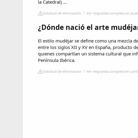
la Catedral) ...
Solicitud de eliminación
Ver respuesta completa en es.w
¿Dónde nació el arte mudéja
El estilo mudéjar se define como una mezcla de 
entre los siglos XII y XV en España, producto d
quienes compartían un sistema cultural que infl
Península Ibérica.
Solicitud de eliminación
Ver respuesta completa en uchil