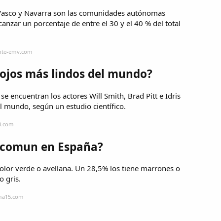
ís Vasco y Navarra son las comunidades autónomas
nzar un porcentaje de entre el 30 y el 40 % del total
ante-emv.com
 ojos más lindos del mundo?
se encuentran los actores Will Smith, Brad Pitt e Idris
el mundo, según un estudio científico.
0.com
ás comun en España?
olor verde o avellana. Un 28,5% los tiene marrones o
o gris.
oma15.com