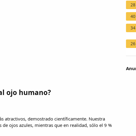
28
40
34
26
Anun
 al ojo humano?
más atractivos, demostrado científicamente. Nuestra
 de ojos azules, mientras que en realidad, sólo el 9 %