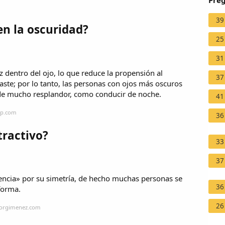
Preg
39
en la oscuridad?
25
31
 dentro del ojo, lo que reduce la propensión al
37
aste; por lo tanto, las personas con ojos más oscuros
 de mucho resplandor, como conducir de noche.
41
sp.com
36
tractivo?
33
37
encia» por su simetría, de hecho muchas personas se
36
forma.
26
torgimenez.com