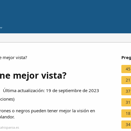
e mejor vista?
Preg
45
ene mejor vista?
21
 Última actualización: 19 de septiembre de 2023
37
aciones
)
31
rrones o negros pueden tener mejor la visión en
18
landor.
34
ahispania.es