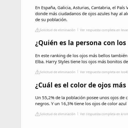
En España, Galicia, Asturias, Cantabria, el Pa
donde más ciudadanos de ojos azules hay al alca
de su población.
Solicitud de eliminación
Ver respuesta completa en lev
¿Quién es la persona con los
En este ranking de los ojos más bellos también 
Elba. Harry Styles tiene los ojos más bonitos d
Solicitud de eliminación
Ver respuesta completa en los4
¿Cuál es el color de ojos m
Un 55,2% de la población posee unos ojos de c
negros. Y un 16,3% tiene los ojos de color azul 
Solicitud de eliminación
Ver respuesta completa en kr