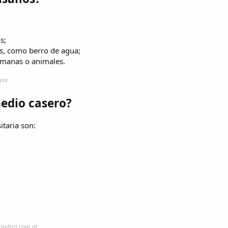
s;
as, como berro de agua;
umanas o animales.
gov
edio casero?
taria son:
riodico.com.gt