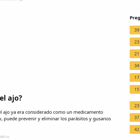
Preg
39
23
21
34
17
15
el ajo?
23
l ajo ya era considerado como un medicamento
37
do, puede prevenir y eliminar los parásitos y gusanos
42
sld.cu