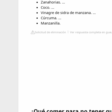
Zanahorias. ...
Coco. ...
Vinagre de sidra de manzana. ...
Cúrcuma. ...
Manzanilla.
Solicitud de eliminación
Ver respuesta completa en gua
¿Qué comer para no tener g