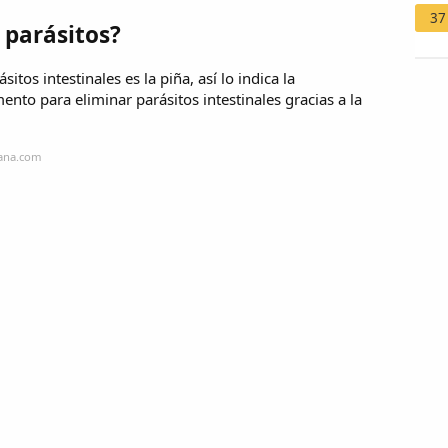
37
 parásitos?
itos intestinales es la piña, así lo indica la
mento para eliminar parásitos intestinales gracias a la
mana.com