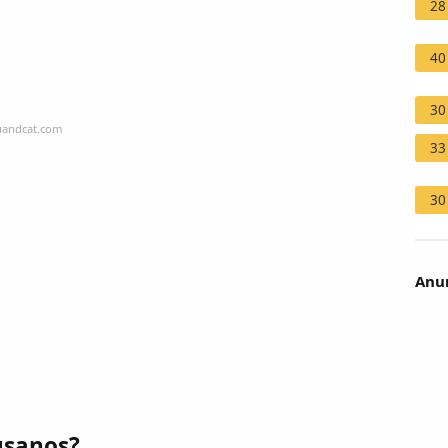
28
40
30
uandcat.com
33
30
Anun
usanos?