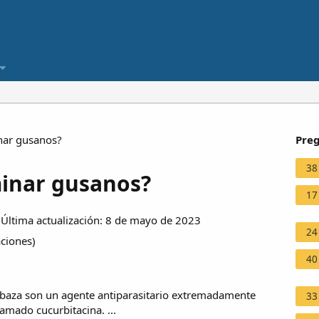
nar gusanos?
Preg
38
minar gusanos?
17
ltima actualización: 8 de mayo de 2023
24
aciones
)
40
labaza son un agente antiparasitario extremadamente
33
amado cucurbitacina. ...