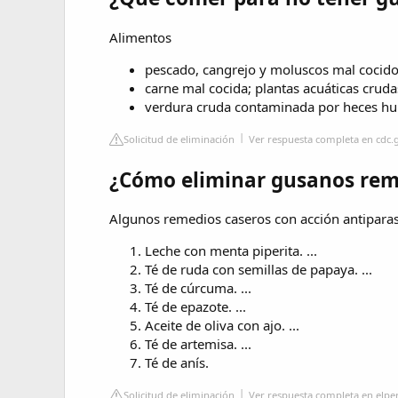
Alimentos
pescado, cangrejo y moluscos mal cocido
carne mal cocida; plantas acuáticas crud
verdura cruda contaminada por heces h
Solicitud de eliminación
Ver respuesta completa en cdc.
¿Cómo eliminar gusanos rem
Algunos remedios caseros con acción antiparasi
Leche con menta piperita. ...
Té de ruda con semillas de papaya. ...
Té de cúrcuma. ...
Té de epazote. ...
Aceite de oliva con ajo. ...
Té de artemisa. ...
Té de anís.
Solicitud de eliminación
Ver respuesta completa en elpe