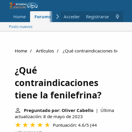
Home
Forums
Nuevo
Acceder
Registrarse
Miembros
Posts nuevos
Home
Artículos
¿Qué contraindicaciones tiene la f
¿Qué
contraindicaciones
tiene la fenilefrina?
Preguntado por: Oliver Cabello
| Última
actualización: 8 de mayo de 2023
Puntuación: 4.6/5
(
44