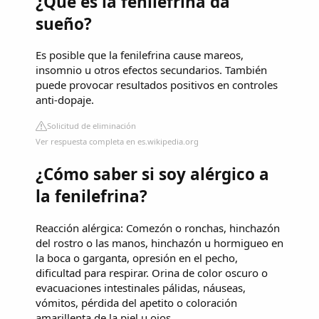
¿Qué es la fenilefrina da
sueño?
Es posible que la fenilefrina cause mareos,
insomnio u otros efectos secundarios. También
puede provocar resultados positivos en controles
anti-dopaje.
Solicitud de eliminación
Ver respuesta completa en es.wikipedia.org
¿Cómo saber si soy alérgico a
la fenilefrina?
Reacción alérgica: Comezón o ronchas, hinchazón
del rostro o las manos, hinchazón u hormigueo en
la boca o garganta, opresión en el pecho,
dificultad para respirar. Orina de color oscuro o
evacuaciones intestinales pálidas, náuseas,
vómitos, pérdida del apetito o coloración
amarillenta de la piel u ojos.