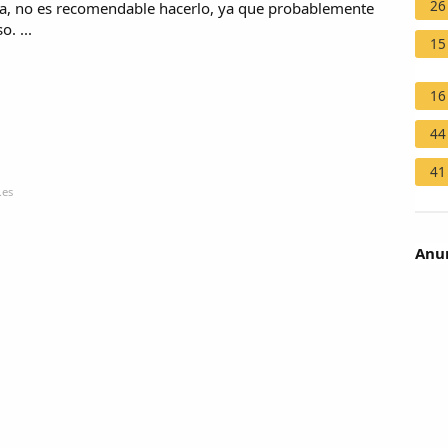
26
ísica, no es recomendable hacerlo, ya que probablemente
. ...
15
16
44
41
.es
Anun