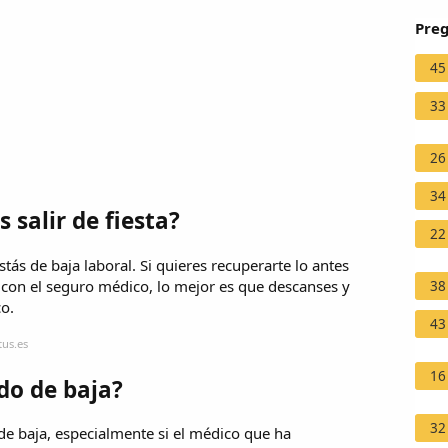
Preg
45
33
26
34
 salir de fiesta?
22
estás de baja laboral. Si quieres recuperarte lo antes
 con el seguro médico, lo mejor es que descanses y
38
o.
43
tus.es
16
do de baja?
32
 de baja, especialmente si el médico que ha