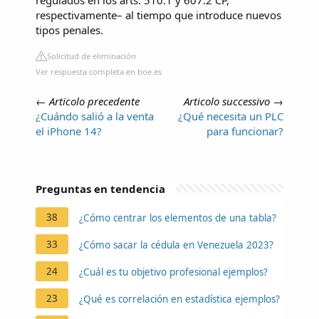
respectivamente– al tiempo que introduce nuevos
tipos penales.
Solicitud de eliminación
Ver respuesta completa en boe.es
←
Articolo precedente
Articolo successivo
→
¿Cuándo salió a la venta
¿Qué necesita un PLC
el iPhone 14?
para funcionar?
Preguntas en tendencia
38
¿Cómo centrar los elementos de una tabla?
33
¿Cómo sacar la cédula en Venezuela 2023?
24
¿Cuál es tu objetivo profesional ejemplos?
23
¿Qué es correlación en estadística ejemplos?