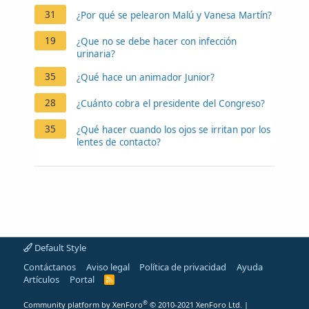
31
¿Por qué se pelearon Malú y Vanesa Martín?
19
¿Que no se debe hacer con infección
urinaria?
35
¿Qué hace un animador Junior?
28
¿Cuánto cobra el presidente del Congreso?
35
¿Qué hacer cuando los ojos se irritan por los
lentes de contacto?
Default Style
Contáctanos
Aviso legal
Política de privacidad
Ayuda
Artículos
Portal
R
S
S
®
Community platform by XenForo
© 2010-2021 XenForo Ltd.
|