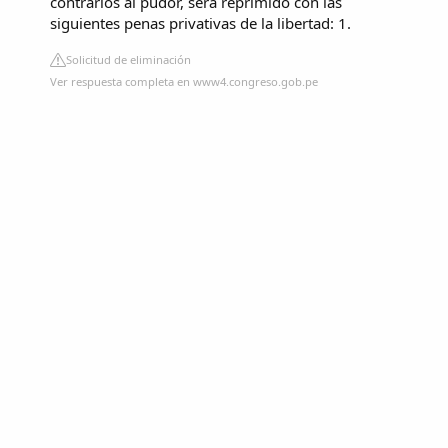
contrarios al pudor, será reprimido con las
siguientes penas privativas de la libertad: 1.
Solicitud de eliminación
Ver respuesta completa en www4.congreso.gob.pe