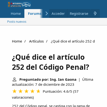
Home
Forums
Nuevo
Acceder
Registrarse
Miembros
Posts nuevos
Home
Artículos
¿Qué dice el artículo 252 del Códi
¿Qué dice el artículo
252 del Código Penal?
Preguntado por: Ing. Ian Gaona
| Última
actualización: 7 de diciembre de 2023
Puntuación: 4.6/5
(
57
valoraciones
)
252 del Código penal, se castiga con la pena de