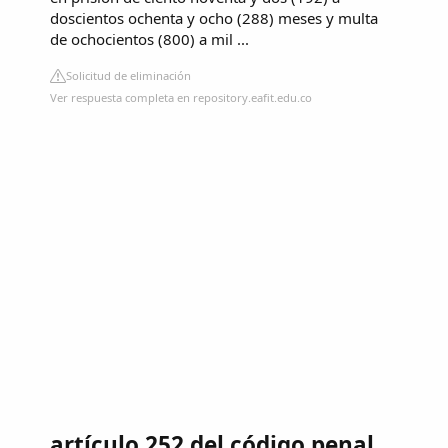
doscientos ochenta y ocho (288) meses y multa
de ochocientos (800) a mil ...
Solicitud de eliminación
Ver respuesta completa en repository.eafit.edu.co
artículo 252 del código penal