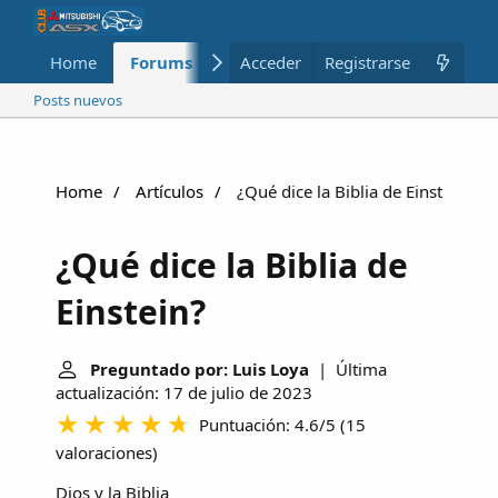
Home
Forums
Nuevo
Acceder
Registrarse
Miembros
Posts nuevos
Home
Artículos
¿Qué dice la Biblia de Einstein?
¿Qué dice la Biblia de
Einstein?
Preguntado por: Luis Loya
| Última
actualización: 17 de julio de 2023
Puntuación: 4.6/5
(
15
valoraciones
)
Dios y la Biblia