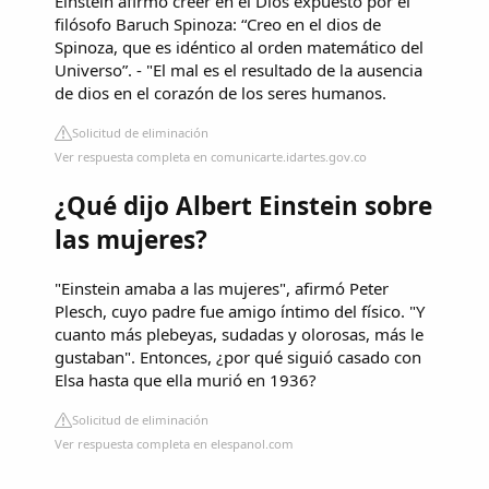
Einstein afirmó creer en el Dios expuesto por el
filósofo Baruch Spinoza: “Creo en el dios de
Spinoza, que es idéntico al orden matemático del
Universo”. - "El mal es el resultado de la ausencia
de dios en el corazón de los seres humanos.
Solicitud de eliminación
Ver respuesta completa en comunicarte.idartes.gov.co
¿Qué dijo Albert Einstein sobre
las mujeres?
"Einstein amaba a las mujeres", afirmó Peter
Plesch, cuyo padre fue amigo íntimo del físico. "Y
cuanto más plebeyas, sudadas y olorosas, más le
gustaban". Entonces, ¿por qué siguió casado con
Elsa hasta que ella murió en 1936?
Solicitud de eliminación
Ver respuesta completa en elespanol.com