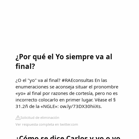
¿Por qué el Yo siempre va al
final?
¿O el "yo" va al final? #RAEconsultas En las
enumeraciones se aconseja situar el pronombre
«yo» al final por razones de cortesía, pero no es
incorrecto colocarlo en primer lugar. Véase el §
31.2ñ de la «NGLE»: ow.ly/73DX30hiiXs.
Solicitud de eliminación
Ver respuesta completa en twitter.com
¿Cómo se dice Carlos y yo o yo