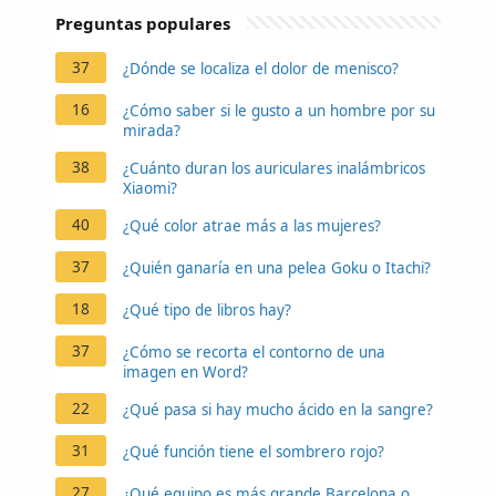
Preguntas populares
37
¿Dónde se localiza el dolor de menisco?
16
¿Cómo saber si le gusto a un hombre por su
mirada?
38
¿Cuánto duran los auriculares inalámbricos
Xiaomi?
40
¿Qué color atrae más a las mujeres?
37
¿Quién ganaría en una pelea Goku o Itachi?
18
¿Qué tipo de libros hay?
37
¿Cómo se recorta el contorno de una
imagen en Word?
22
¿Qué pasa si hay mucho ácido en la sangre?
31
¿Qué función tiene el sombrero rojo?
27
¿Qué equipo es más grande Barcelona o