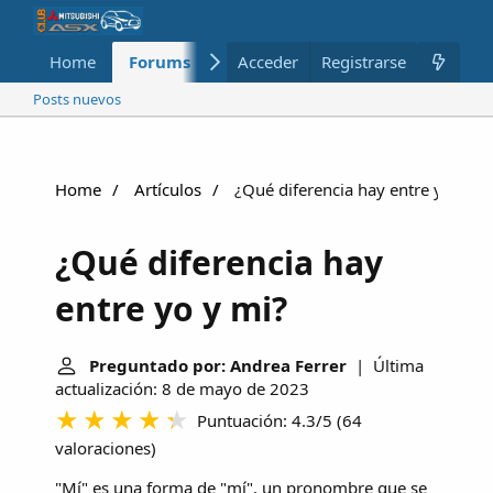
Home
Forums
Nuevo
Acceder
Registrarse
Miembros
Posts nuevos
Home
Artículos
¿Qué diferencia hay entre yo y mi
¿Qué diferencia hay
entre yo y mi?
Preguntado por: Andrea Ferrer
| Última
actualización: 8 de mayo de 2023
Puntuación: 4.3/5
(
64
valoraciones
)
"Mí" es una forma de "mí", un pronombre que se