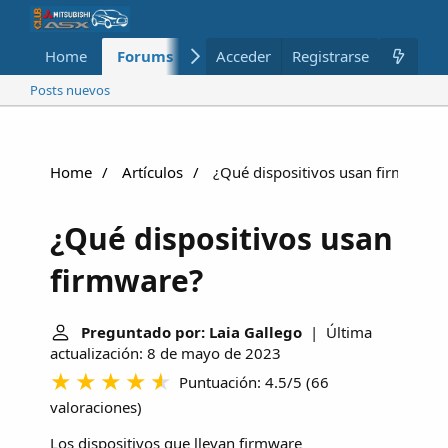
Home
Forums
Nuevo
Acceder
Registrarse
Miembros
Posts nuevos
Home
Artículos
¿Qué dispositivos usan firmware?
¿Qué dispositivos usan
firmware?
Preguntado por: Laia Gallego
| Última
actualización: 8 de mayo de 2023
Puntuación: 4.5/5
(
66
valoraciones
)
Los dispositivos que llevan firmware