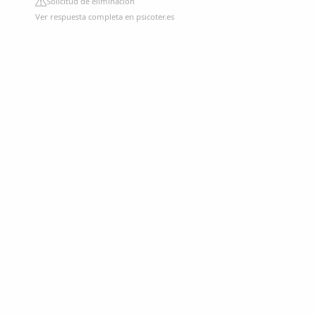
Solicitud de eliminación
Ver respuesta completa en psicoter.es