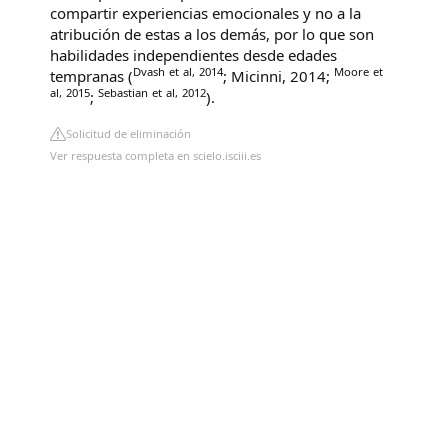
compartir experiencias emocionales y no a la
atribución de estas a los demás, por lo que son
habilidades independientes desde edades
Dvash
et
al
,
2014
Moore
et
tempranas (
; Micinni, 2014;
al
,
2015
Sebastian
et
al
,
2012
;
).
Solicitud de eliminación
Ver respuesta completa en scielo.isciii.es