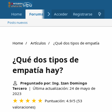
Home
Forums
Nuevo
Acceder
Registrarse
Miembros
Posts nuevos
Home
Artículos
¿Qué dos tipos de empatía hay?
¿Qué dos tipos de
empatía hay?
Preguntado por: Ing. Izan Domingo
Tercero
| Última actualización: 24 de mayo de
2023
Puntuación: 4.9/5
(
53
valoraciones
)