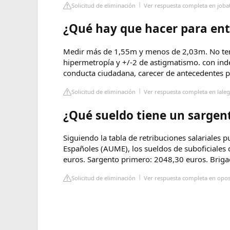
Solicitud de eliminación
Ver respuesta completa en joba
¿Qué hay que hacer para entr
Medir más de 1,55m y menos de 2,03m. No tene
hipermetropía y +/-2 de astigmatismo. con ind
conducta ciudadana, carecer de antecedentes pe
Solicitud de eliminación
Ver respuesta completa en laleg
¿Qué sueldo tiene un sargent
Siguiendo la tabla de retribuciones salariales p
Españoles (AUME), los sueldos de suboficiales d
euros. Sargento primero: 2048,30 euros. Briga
Solicitud de eliminación
Ver respuesta completa en opos