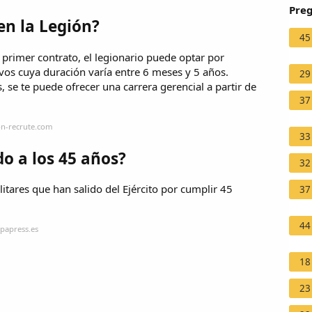
Preg
en la Legión?
45
te primer contrato, el legionario puede optar por
vos cuya duración varía entre 6 meses y 5 años.
29
 se te puede ofrecer una carrera gerencial a partir de
37
on-recrute.com
33
o a los 45 años?
32
itares que han salido del Ejército por cumplir 45
37
44
papress.es
18
23