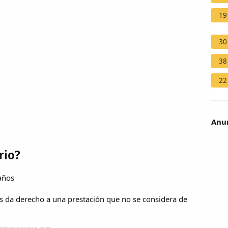
19
30
38
22
Anun
rio?
 años
ños da derecho a una prestación que no se considera de