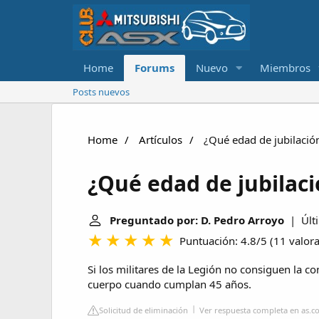
Home
Forums
Nuevo
Miembros
Posts nuevos
Home
Artículos
¿Qué edad de jubilación
¿Qué edad de jubilaci
Preguntado por: D. Pedro Arroyo
| Últi
Puntuación: 4.8/5
(
11 valor
Si los militares de la Legión no consiguen la
cuerpo cuando cumplan 45 años.
Solicitud de eliminación
Ver respuesta completa en as.