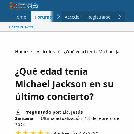
Home
Forums
Nuevo
Acceder
Registrarse
Miembros
Posts nuevos
Home
Artículos
¿Qué edad tenía Michael Jackson e
¿Qué edad tenía
Michael Jackson en su
último concierto?
Preguntado por: Lic. Jesús
Santana
| Última actualización: 13 de febrero de
2024
Puntuación: 4.4/5
(
20