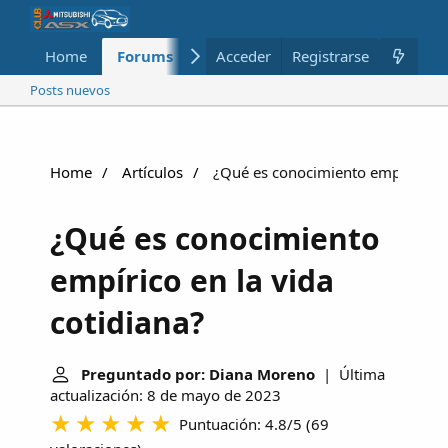
Home
Forums
Nuevo
Acceder
Registrarse
Miembros
Posts nuevos
Home
Artículos
¿Qué es conocimiento empírico en 
¿Qué es conocimiento
empírico en la vida
cotidiana?
Preguntado por: Diana Moreno
| Última
actualización: 8 de mayo de 2023
Puntuación: 4.8/5
(
69