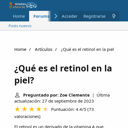
Home
Forums
Nuevo
Acceder
Registrarse
Miembros
Posts nuevos
Home
Artículos
¿Qué es el retinol en la piel?
¿Qué es el retinol en la
piel?
Preguntado por: Zoe Clemente
| Última
actualización: 27 de septiembre de 2023
Puntuación: 4.4/5
(
73
valoraciones
)
El retinol es un derivado de la vitamina A que,