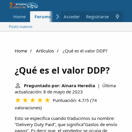
Home
Forums
Nuevo
Acceder
Registrarse
Miembros
Posts nuevos
Home
Artículos
¿Qué es el valor DDP?
¿Qué es el valor DDP?
Preguntado por: Ainara Heredia
| Última
actualización: 8 de mayo de 2023
Puntuación: 4.7/5
(
74
valoraciones
)
Esto se especifica cuando traducimos su nombre:
“Delivery Duty Paid”, que significa”Gastos de envío
pagos“. Es decir que, el vendedor se ocupa de