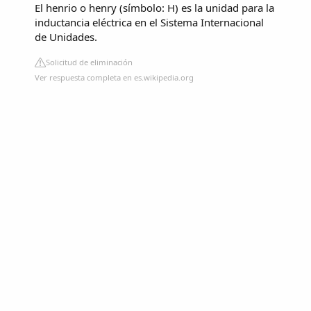
El henrio​ o henry​ (símbolo: H​) es la unidad para la
inductancia eléctrica en el Sistema Internacional
de Unidades.
Solicitud de eliminación
Ver respuesta completa en es.wikipedia.org