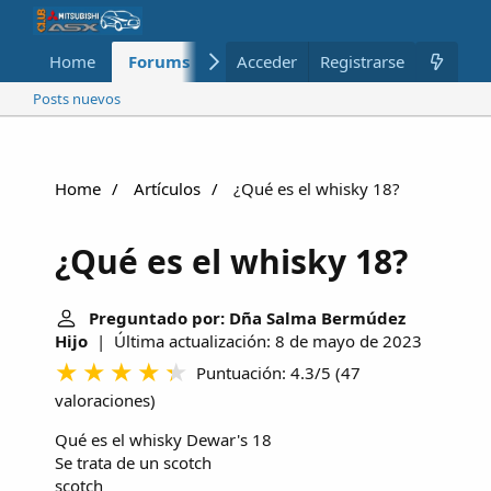
Home
Forums
Nuevo
Acceder
Registrarse
Miembros
Posts nuevos
Home
Artículos
¿Qué es el whisky 18?
¿Qué es el whisky 18?
Preguntado por: Dña Salma Bermúdez
Hijo
| Última actualización: 8 de mayo de 2023
Puntuación: 4.3/5
(
47
valoraciones
)
Qué es el whisky Dewar's 18
Se trata de un
scotch
scotch