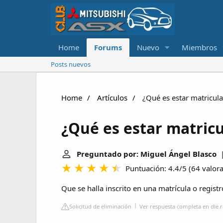
Home
Forums
Nuevo
Miembros
Posts nuevos
Home
Artículos
¿Qué es estar matricul
¿Qué es estar matric
Preguntado por: Miguel Ángel Blasco
|
Puntuación: 4.4/5
(
64 valor
Que se halla inscrito en una matrícula o registr
Solicitud de eliminación
Ver respuesta completa en dle.r