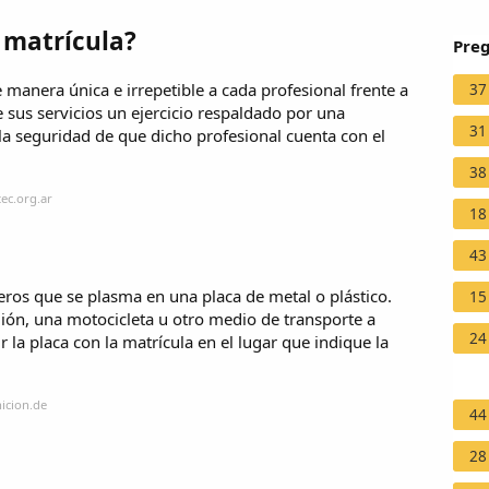
 matrícula?
Preg
e manera única e irrepetible a cada profesional frente a
37
de sus servicios un ejercicio respaldado por una
31
y la seguridad de que dicho profesional cuenta con el
38
ec.org.ar
18
43
ros que se plasma en una placa de metal o plástico.
15
ón, una motocicleta u otro medio de transporte a
24
r la placa con la matrícula en el lugar que indique la
icion.de
44
28