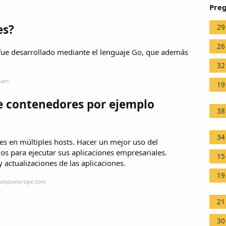
Preg
es?
29
26
fue desarrollado mediante el lenguaje Go, que además
32
team
19
e contenedores por ejemplo
38
34
s en múltiples hosts. Hacer un mejor uso del
s para ejecutar sus aplicaciones empresariales.
15
 actualizaciones de las aplicaciones.
19
enexpoeurope.com
21
30