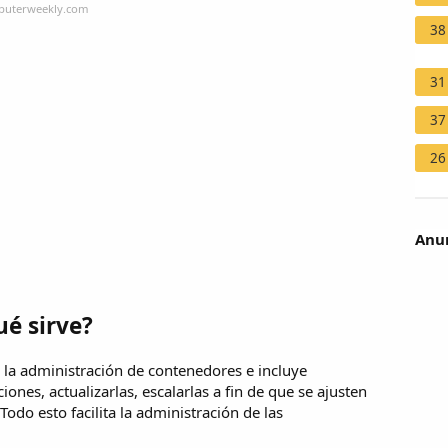
mputerweekly.com
38
31
37
26
Anun
ué sirve?
 la administración de contenedores e incluye
nes, actualizarlas, escalarlas a fin de que se ajusten
odo esto facilita la administración de las