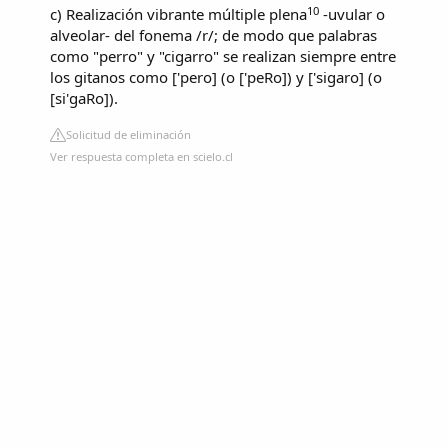
10
c) Realización vibrante múltiple plena
-uvular o
alveolar- del fonema /r/; de modo que palabras
como "perro" y "cigarro" se realizan siempre entre
los gitanos como ['pero] (o ['peRo]) y ['sigaro] (o
[si'gaRo]).
Solicitud de eliminación
Ver respuesta completa en scielo.cl