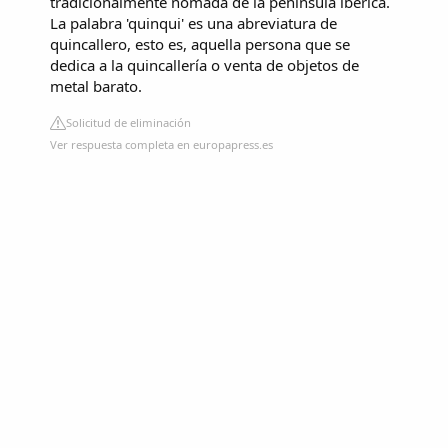
tradicionalmente nómada de la península ibérica.
La palabra 'quinqui' es una abreviatura de
quincallero, esto es, aquella persona que se
dedica a la quincallería o venta de objetos de
metal barato.
Solicitud de eliminación
Ver respuesta completa en europapress.es