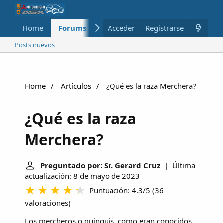
Home
Forums
Nuevo
Acceder
Registrarse
Miembros
Posts nuevos
Home
Artículos
¿Qué es la raza Merchera?
¿Qué es la raza
Merchera?
Preguntado por: Sr. Gerard Cruz
| Última
actualización: 8 de mayo de 2023
Puntuación: 4.3/5
(
36
valoraciones
)
Los mercheros o quinquis, como eran conocidos