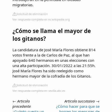
migratorias.
Solicitud de eliminación
Ver respuesta completa en es.wikipedia.org
¿Cómo se llama el mayor de
los gitanos?
La candidatura de José María Flores obtiene 814
votos frente a la de Carlos de Paz, al que han
apoyado 640 hermanos en unas elecciones con
una alta participación. 30/01/2022 a las 21:55h.
José María Flores ha sido reelegido como
hermano mayor de la cofradía de los Gitanos.
Solicitud de eliminación
Ver respuesta completa en sevilla.abc.es
←
Articolo
Articolo successivo
→
precedente
¿Cómo hacer para que se
¿Cuánto cuesta un
borren los mensajes de