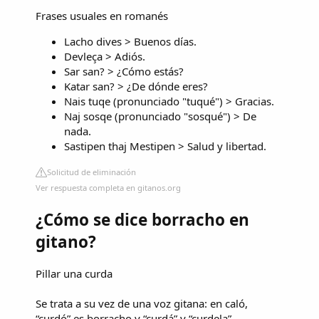
Frases usuales en romanés
Lacho dives > Buenos días.
Devleça > Adiós.
Sar san? > ¿Cómo estás?
Katar san? > ¿De dónde eres?
Nais tuqe (pronunciado "tuqué") > Gracias.
Naj sosqe (pronunciado "sosqué") > De
nada.
Sastipen thaj Mestipen > Salud y libertad.
Solicitud de eliminación
Ver respuesta completa en gitanos.org
¿Cómo se dice borracho en
gitano?
Pillar una curda
Se trata a su vez de una voz gitana: en caló,
“curdó” es borracho y “curdá” y “curdela”,