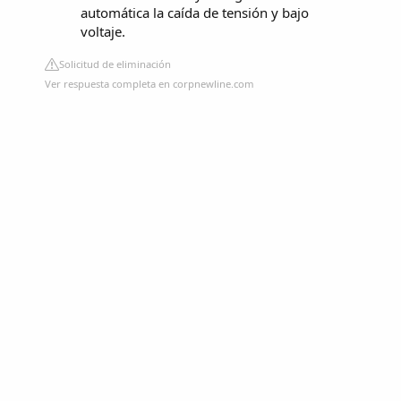
automática la caída de tensión y bajo
voltaje.
Solicitud de eliminación
Ver respuesta completa en corpnewline.com