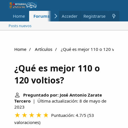
Home
Forums
Nuevo
Acceder
Registrarse
Miembros
Posts nuevos
Home
Artículos
¿Qué es mejor 110 o 120 voltios?
¿Qué es mejor 110 o
120 voltios?
Preguntado por: José Antonio Zarate
Tercero
| Última actualización: 8 de mayo de
2023
Puntuación: 4.7/5
(
53
valoraciones
)