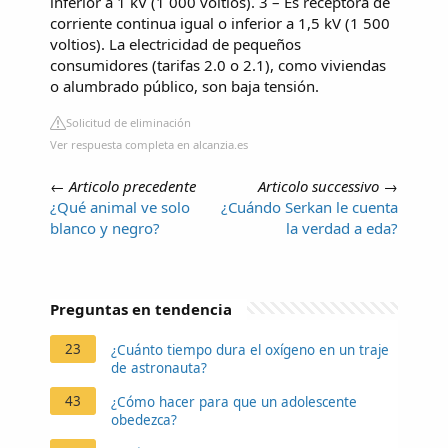
inferior a 1 kV (1 000 voltios). 3 – Es receptora de
corriente continua igual o inferior a 1,5 kV (1 500
voltios). La electricidad de pequeños
consumidores (tarifas 2.0 o 2.1), como viviendas
o alumbrado público, son baja tensión.
Solicitud de eliminación
Ver respuesta completa en alcanzia.es
←
Articolo precedente
Articolo successivo
→
¿Qué animal ve solo
¿Cuándo Serkan le cuenta
blanco y negro?
la verdad a eda?
Preguntas en tendencia
23
¿Cuánto tiempo dura el oxígeno en un traje
de astronauta?
43
¿Cómo hacer para que un adolescente
obedezca?