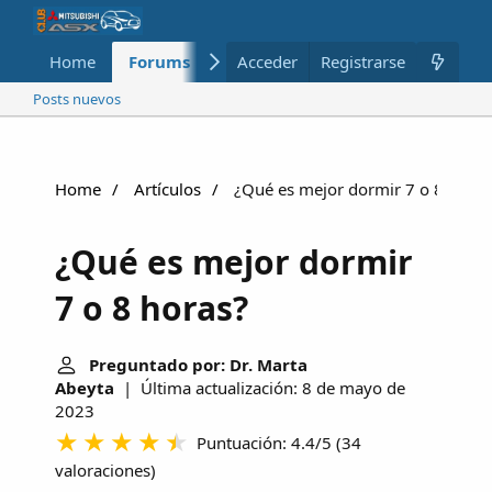
Home
Forums
Nuevo
Acceder
Registrarse
Miembros
Posts nuevos
Home
Artículos
¿Qué es mejor dormir 7 o 8 horas
¿Qué es mejor dormir
7 o 8 horas?
Preguntado por: Dr. Marta
Abeyta
| Última actualización: 8 de mayo de
2023
Puntuación: 4.4/5
(
34
valoraciones
)