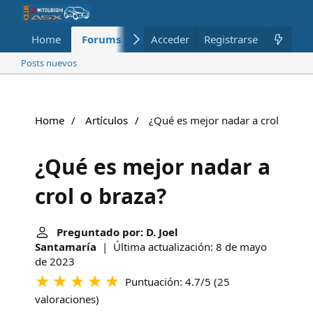
Home
Forums
Nuevo
Acceder
Registrarse
Miembros
Posts nuevos
Home
Artículos
¿Qué es mejor nadar a crol o braz
¿Qué es mejor nadar a
crol o braza?
Preguntado por: D. Joel
Santamaría
| Última actualización: 8 de mayo
de 2023
Puntuación: 4.7/5
(
25
valoraciones
)